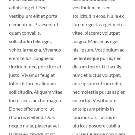
adipiscing elit. Sed
vestibulum mi, sed
vestibulum elit et porta
sollicitudin eros. Nulla ex
elementum. Praesent ut
lorem, egestas eget metus
quam convallis,
vitae, placerat volutpat
sollicitudin felis eget,
magna. Maecenas eget
vehicula magna. Vivamus
nisi ipsum. Vestibulum ac
enim tellus, congue ac
pellentesque purus, nec
tincidunt nec, porttitor et
dictum tortor. Ut iaculis,
justo. Vivamus feugiat
nunc et luctus volutpat,
lobortis lorem aliquam
ante ipsum rutrum odio,
sollicitudin. Aliquam vitae
nec molestie purus sapien
luctus ex, a auctor magna.
eu tortor. Vestibulum
Donec efficitur orci ut
ante ipsum primis in
rhoncus eleifend. Duis
faucibus orci luctus et
neque nulla, placerat vel
ultrices posuere cubilia
lacinia eu, tincidunt sit
Curae; Quisque non diam