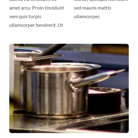
amet arcu. Proin tincidunt
sed mauris mattis
sem quis turpis
ullamcorper.
ullamcorper hendrerit. Ut